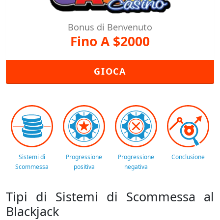
Bonus di Benvenuto
Fino A $2000
GIOCA
Sistemi di
Progressione
Progressione
Conclusione
Scommessa
positiva
negativa
Tipi di Sistemi di Scommessa al
Blackjack