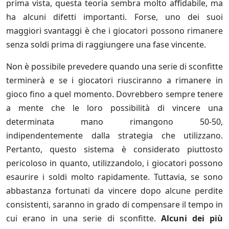
prima vista, questa teoria sembra molto affidabile, ma
ha alcuni difetti importanti. Forse, uno dei suoi
maggiori svantaggi è che i giocatori possono rimanere
senza soldi prima di raggiungere una fase vincente.
Non è possibile prevedere quando una serie di sconfitte
terminerà e se i giocatori riusciranno a rimanere in
gioco fino a quel momento. Dovrebbero sempre tenere
a mente che le loro possibilità di vincere una
determinata mano rimangono 50-50,
indipendentemente dalla strategia che utilizzano.
Pertanto, questo sistema è considerato piuttosto
pericoloso in quanto, utilizzandolo, i giocatori possono
esaurire i soldi molto rapidamente. Tuttavia, se sono
abbastanza fortunati da vincere dopo alcune perdite
consistenti, saranno in grado di compensare il tempo in
cui erano in una serie di sconfitte.
Alcuni dei più