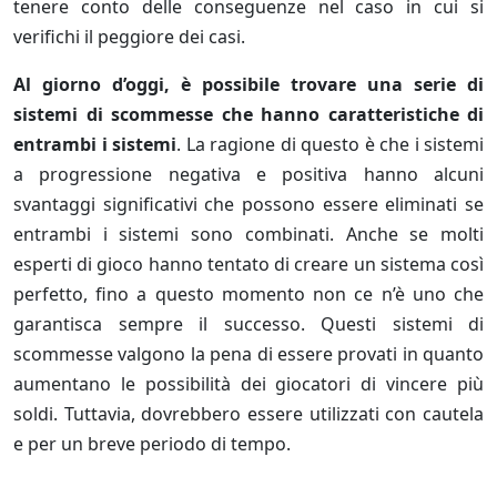
tenere conto delle conseguenze nel caso in cui si
verifichi il peggiore dei casi.
Al giorno d’oggi, è possibile trovare una serie di
sistemi di scommesse che hanno caratteristiche di
entrambi i sistemi
. La ragione di questo è che i sistemi
a progressione negativa e positiva hanno alcuni
svantaggi significativi che possono essere eliminati se
entrambi i sistemi sono combinati. Anche se molti
esperti di gioco hanno tentato di creare un sistema così
perfetto, fino a questo momento non ce n’è uno che
garantisca sempre il successo. Questi sistemi di
scommesse valgono la pena di essere provati in quanto
aumentano le possibilità dei giocatori di vincere più
soldi. Tuttavia, dovrebbero essere utilizzati con cautela
e per un breve periodo di tempo.