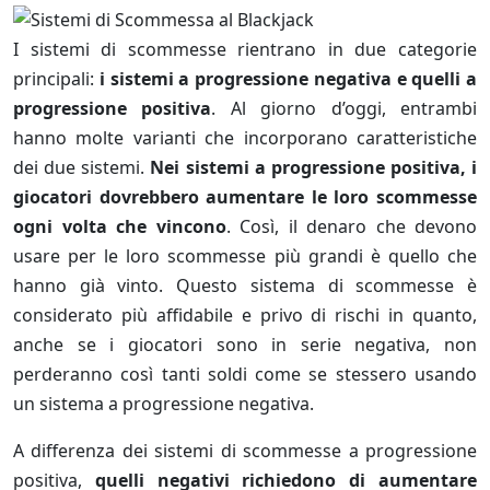
I sistemi di scommesse rientrano in due categorie
principali:
i sistemi a progressione negativa e quelli a
progressione positiva
. Al giorno d’oggi, entrambi
hanno molte varianti che incorporano caratteristiche
dei due sistemi.
Nei sistemi a progressione positiva, i
giocatori dovrebbero aumentare le loro scommesse
ogni volta che vincono
. Così, il denaro che devono
usare per le loro scommesse più grandi è quello che
hanno già vinto. Questo sistema di scommesse è
considerato più affidabile e privo di rischi in quanto,
anche se i giocatori sono in serie negativa, non
perderanno così tanti soldi come se stessero usando
un sistema a progressione negativa.
A differenza dei sistemi di scommesse a progressione
positiva,
quelli negativi richiedono di aumentare