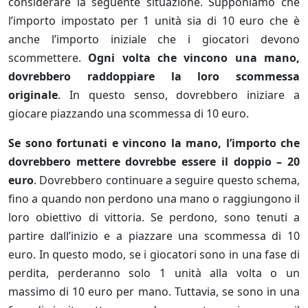
considerare la seguente situazione. Supponiamo che
l’importo impostato per 1 unità sia di 10 euro che è
anche l’importo iniziale che i giocatori devono
scommettere.
Ogni volta che vincono una mano,
dovrebbero raddoppiare la loro scommessa
originale
. In questo senso, dovrebbero iniziare a
giocare piazzando una scommessa di 10 euro.
Se sono fortunati e vincono la mano, l’importo che
dovrebbero mettere dovrebbe essere il doppio – 20
euro
. Dovrebbero continuare a seguire questo schema,
fino a quando non perdono una mano o raggiungono il
loro obiettivo di vittoria. Se perdono, sono tenuti a
partire dall’inizio e a piazzare una scommessa di 10
euro. In questo modo, se i giocatori sono in una fase di
perdita, perderanno solo 1 unità alla volta o un
massimo di 10 euro per mano. Tuttavia, se sono in una