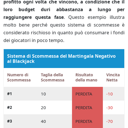
profitto ogni volta che vincono, a condizione che il
loro budget duri abbastanza a lungo per
raggiungere questa fase
. Questo esempio illustra
molto bene perché questo sistema di scommesse è
considerato rischioso in quanto può consumare i fondi
dei giocatori in poco tempo.
Sistema di Scommessa del Martingala Negativo
al Blackjack
Numero di
Taglia della
Risultato
Vincita
Scommessa
Scommessa
della mano
Netta
#1
10
PERDITA
-10
#2
20
PERDITA
-30
#3
40
PERDITA
-70