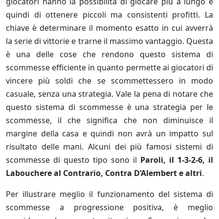
giocatori hanno la possibilità di giocare più a lungo e
quindi di ottenere piccoli ma consistenti profitti. La
chiave è determinare il momento esatto in cui avverrà
la serie di vittorie e trarne il massimo vantaggio. Questa
è una delle cose che rendono questo sistema di
scommesse efficiente in quanto permette ai giocatori di
vincere più soldi che se scommettessero in modo
casuale, senza una strategia. Vale la pena di notare che
questo sistema di scommesse è una strategia per le
scommesse, il che significa che non diminuisce il
margine della casa e quindi non avrà un impatto sul
risultato delle mani. Alcuni dei più famosi sistemi di
scommesse di questo tipo sono il
Paroli, il 1-3-2-6, il
Labouchere al Contrario, Contra D’Alembert e altri
.
Per illustrare meglio il funzionamento del sistema di
scommesse a progressione positiva, è meglio