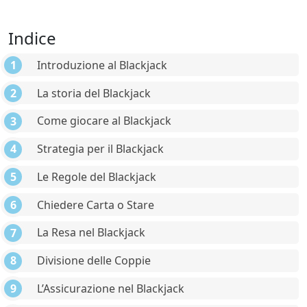
Indice
Introduzione al Blackjack
La storia del Blackjack
Come giocare al Blackjack
Strategia per il Blackjack
Le Regole del Blackjack
Chiedere Carta o Stare
La Resa nel Blackjack
Divisione delle Coppie
L’Assicurazione nel Blackjack