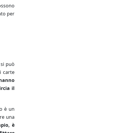
possono
ato per
 si può
i carte
, hanno
rcia il
to è un
ere una
pio, è