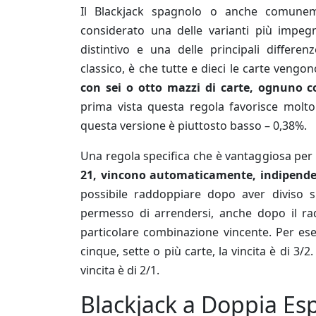
Il Blackjack spagnolo o anche comune
considerato una delle varianti più impe
distintivo e una delle principali differe
classico, è che tutte e dieci le carte veng
con sei o otto mazzi di carte, ognuno 
prima vista questa regola favorisce molto 
questa versione è piuttosto basso – 0,38%.
Una regola specifica che è vantaggiosa per 
21, vincono automaticamente, indipenden
possibile raddoppiare dopo aver diviso 
permesso di arrendersi, anche dopo il rad
particolare combinazione vincente. Per ese
cinque, sette o più carte, la vincita è di 3/2
vincita è di 2/1.
Blackjack a Doppia Es