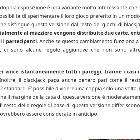
a doppia esposizione è una variante molto interessante che o
possibilità di sperimentare il loro gioco preferito in un mod
che distingue questa versione dal resto dei giochi di blackjac
zialmente al mazziere vengono distribuite due carte, en
ti i partecipanti
. Anche se questo cambiamento funziona a
i, ci sono alcune regole aggiuntive che non sono altre
r vince istantaneamente tutti i pareggi, tranne i casi i
 Inoltre, il blackjack paga anche denaro pari come il rest
2 standard. E’ possibile dividere una coppia solo una volta, i
che il margine della casa di questa versione è moderatamen
. Il resto delle regole di base di questa versione differiscon
i dovrebbero essere considerate in anticipo.