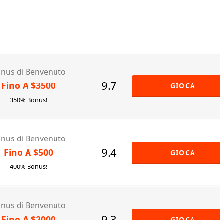
nus di Benvenuto
9.7
Fino A $3500
GIOCA
350% Bonus!
nus di Benvenuto
9.4
Fino A $500
GIOCA
400% Bonus!
nus di Benvenuto
9.3
Fino A $2000
GIOCA