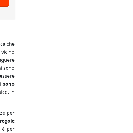
ica che
 vicino
inguere
hi sono
 essere
i sono
ico, in
zze per
regole
d è per