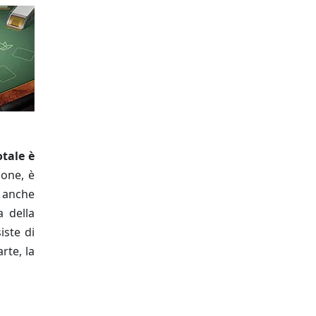
tale è
ione, è
 anche
a della
iste di
rte, la