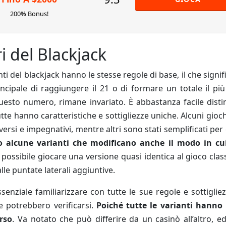
200% Bonus!
i del Blackjack
nti del blackjack hanno le stesse regole di base, il che signif
rincipale di raggiungere il 21 o di formare un totale il più
questo numero, rimane invariato. È abbastanza facile dist
utte hanno caratteristiche e sottigliezze uniche. Alcuni gioc
ersi e impegnativi, mentre altri sono stati semplificati per
o alcune varianti che modificano anche il modo in cu
 possibile giocare una versione quasi identica al gioco class
le puntate laterali aggiuntive.
senziale familiarizzare con tutte le sue regole e sottiglie
he potrebbero verificarsi.
Poiché tutte le varianti hanno 
rso
. Va notato che può differire da un casinò all’altro, e