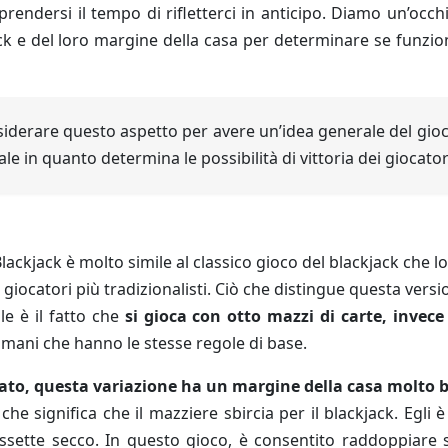
endersi il tempo di rifletterci in anticipo. Diamo un’occh
jack e del loro margine della casa per determinare se funzi
iderare questo aspetto per avere un’idea generale del gioco
e in quanto determina le possibilità di vittoria dei giocator
Blackjack è molto simile al classico gioco del blackjack che l
 giocatori più tradizionalisti. Ciò che distingue questa versi
le è il fatto che
si gioca con otto mazzi di carte, invece 
 mani che hanno le stesse regole di base.
ato, questa variazione ha un margine della casa molto b
l che significa che il mazziere sbircia per il blackjack. Egli 
assette secco. In questo gioco, è consentito raddoppiare