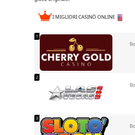
I MIGLIORI CASINÒ ONLINE
Bo
Bo
Bo