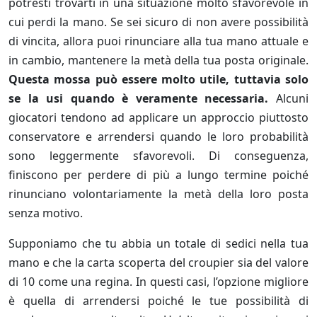
potresti trovarti in una situazione molto sfavorevole in
cui perdi la mano. Se sei sicuro di non avere possibilità
di vincita, allora puoi rinunciare alla tua mano attuale e
in cambio, mantenere la metà della tua posta originale.
Questa mossa può essere molto utile, tuttavia solo
se la usi quando è veramente necessaria.
Alcuni
giocatori tendono ad applicare un approccio piuttosto
conservatore e arrendersi quando le loro probabilità
sono leggermente sfavorevoli. Di conseguenza,
finiscono per perdere di più a lungo termine poiché
rinunciano volontariamente la metà della loro posta
senza motivo.
Supponiamo che tu abbia un totale di sedici nella tua
mano e che la carta scoperta del croupier sia del valore
di 10 come una regina. In questi casi, l’opzione migliore
è quella di arrendersi poiché le tue possibilità di