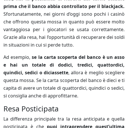
prima che il banco abbia controllato per il blackjack.
Sfortunatamente, nei giorni d’oggi sono pochi i casinò
che offrono questa mossa in quanto può essere molto
vantaggiosa per i giocatori se usata correttamente.
Grazie alla resa, hai l’opportunità di recuperare dei soldi
in situazioni in cui si perde tutto.
Ad esempio,
se la carta scoperta del banco è un asso
e hai un totale di dodici, tredici, quattordici,
quindici, sedici o diciassette
, allora è meglio scegliere
questa mossa. Se la carta scoperta del banco è dieci e ti
capita di avere un totale di quattordici, quindici o sedici,
si consiglia anche di approfittarne.
Resa Posticipata
La differenza principale tra la resa anticipata e quella
posticipata è che
puoi intraprendere quest’ultima