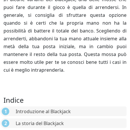
puoi fare durante il gioco è quella di arrendersi. In
generale, si consiglia di sfruttare questa opzione
quando si è certi che la propria mano non ha la
possibilità di battere il totale del banco. Scegliendo di
arrenderti, abbandoni la tua mano attuale insieme alla
metà della tua posta iniziale, ma in cambio puoi
mantenere il resto della tua posta. Questa mossa può
essere molto utile per te se conosci bene tutti i casi in
cui è meglio intraprenderla.
Indice
Introduzione al Blackjack
La storia del Blackjack