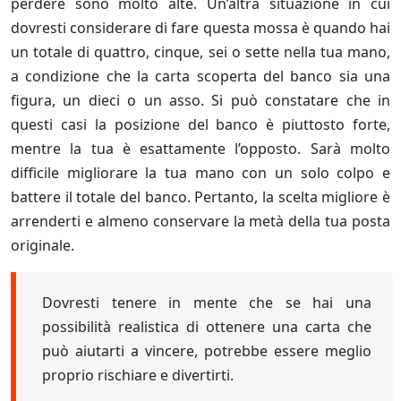
perdere sono molto alte. Un’altra situazione in cui
dovresti considerare di fare questa mossa è quando hai
un totale di quattro, cinque, sei o sette nella tua mano,
a condizione che la carta scoperta del banco sia una
figura, un dieci o un asso. Si può constatare che in
questi casi la posizione del banco è piuttosto forte,
mentre la tua è esattamente l’opposto. Sarà molto
difficile migliorare la tua mano con un solo colpo e
battere il totale del banco. Pertanto, la scelta migliore è
arrenderti e almeno conservare la metà della tua posta
originale.
Dovresti tenere in mente che se hai una
possibilità realistica di ottenere una carta che
può aiutarti a vincere, potrebbe essere meglio
proprio rischiare e divertirti.