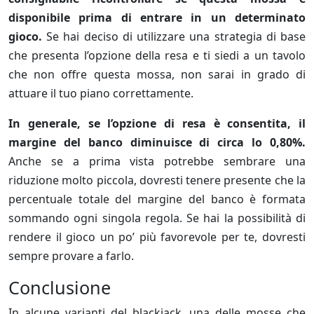
disponibile prima di entrare in un determinato
gioco.
Se hai deciso di utilizzare una strategia di base
che presenta l’opzione della resa e ti siedi a un tavolo
che non offre questa mossa, non sarai in grado di
attuare il tuo piano correttamente.
In generale, se l’opzione di resa è consentita, il
margine del banco diminuisce di circa lo 0,80%.
Anche se a prima vista potrebbe sembrare una
riduzione molto piccola, dovresti tenere presente che la
percentuale totale del margine del banco è formata
sommando ogni singola regola. Se hai la possibilità di
rendere il gioco un po’ più favorevole per te, dovresti
sempre provare a farlo.
Conclusione
In alcune varianti del blackjack, una delle mosse che