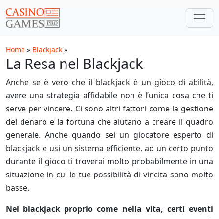
Salta al contenuto principale
Home
»
Blackjack
»
La Resa nel Blackjack
Anche se è vero che il blackjack è un gioco di abilità,
avere una strategia affidabile non è l’unica cosa che ti
serve per vincere. Ci sono altri fattori come la gestione
del denaro e la fortuna che aiutano a creare il quadro
generale. Anche quando sei un giocatore esperto di
blackjack e usi un sistema efficiente, ad un certo punto
durante il gioco ti troverai molto probabilmente in una
situazione in cui le tue possibilità di vincita sono molto
basse.
Nel blackjack proprio come nella vita, certi eventi