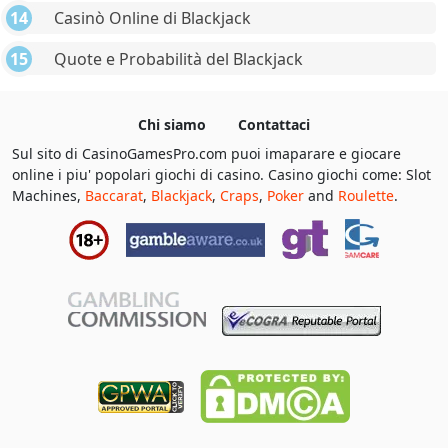
Casinò Online di Blackjack
Quote e Probabilità del Blackjack
Chi siamo
Contattaci
Sul sito di CasinoGamesPro.com puoi imaparare e giocare
online i piu' popolari giochi di casino. Casino giochi come: Slot
Machines,
Baccarat
,
Blackjack
,
Craps
,
Poker
and
Roulette
.