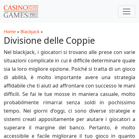
Salta al contenuto principale
Home
»
Blackjack
»
Divisione delle Coppie
Nel blackjack, i giocatori si trovano alle prese con varie
situazioni complicate in cui è difficile determinare quale
sia la loro migliore opzione. Poiché si tratta di un gioco
di abilità, è molto importante avere una strategia
affidabile che ti aiuti ad affrontare con successo le mani
difficili. Se fai le tue mosse in maniera casuale, molto
probabilmente rimarrai senza soldi in pochissimo
tempo. Nei giorni d’oggi, ci sono diverse strategie e
sistemi creati appositamente per aiutare i giocatori a
superare il margine del banco. Pertanto, è molto
accessibile e facile migliorare il tuo gioco in quanto