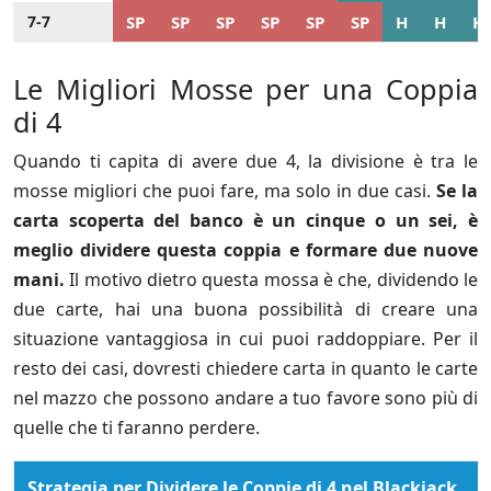
7-7
SP
SP
SP
SP
SP
SP
H
H
H
Le Migliori Mosse per una Coppia
di 4
Quando ti capita di avere due 4, la divisione è tra le
mosse migliori che puoi fare, ma solo in due casi.
Se la
carta scoperta del banco è un cinque o un sei, è
meglio dividere questa coppia e formare due nuove
mani.
Il motivo dietro questa mossa è che, dividendo le
due carte, hai una buona possibilità di creare una
situazione vantaggiosa in cui puoi raddoppiare. Per il
resto dei casi, dovresti chiedere carta in quanto le carte
nel mazzo che possono andare a tuo favore sono più di
quelle che ti faranno perdere.
Strategia per Dividere le Coppie di 4 nel Blackjack