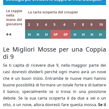
Le coppie
La carta scoperta del croupier
nella
mano del
giocatore
2
3
4
5
6
7
8
9
10
4-4
H
H
H
SP
SP
H
H
H
H
Le Migliori Mosse per una Coppia
di 9
Se ti capita di ricevere due 9, nella maggior parte dei
casi dovresti dividerli perché ogni mano avrà un nove
che è un buon inizio. Entrambe le nuove mani hanno
buone possibilità di formare un totale forte e di battere
il banco, specialmente se si trova in una posizione
debole. Se la sua carta scoperta è da due a sei o un
otto, o un nove, allora dovresti fare questa mossa.
Se il