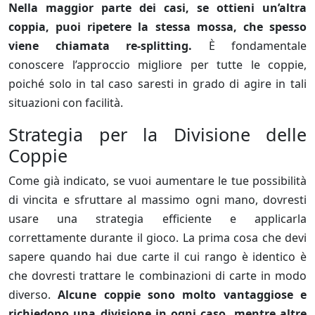
Nella maggior parte dei casi, se ottieni un’altra
coppia, puoi ripetere la stessa mossa, che spesso
viene chiamata re-splitting.
È fondamentale
conoscere l’approccio migliore per tutte le coppie,
poiché solo in tal caso saresti in grado di agire in tali
situazioni con facilità.
Strategia per la Divisione delle
Coppie
Come già indicato, se vuoi aumentare le tue possibilità
di vincita e sfruttare al massimo ogni mano, dovresti
usare una strategia efficiente e applicarla
correttamente durante il gioco. La prima cosa che devi
sapere quando hai due carte il cui rango è identico è
che dovresti trattare le combinazioni di carte in modo
diverso.
Alcune coppie sono molto vantaggiose e
richiedono una divisione in ogni caso, mentre altre