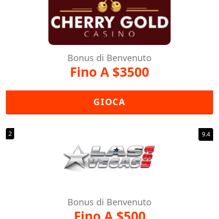
Bonus di Benvenuto
Fino A $3500
GIOCA
9.4
Bonus di Benvenuto
Fino A $500