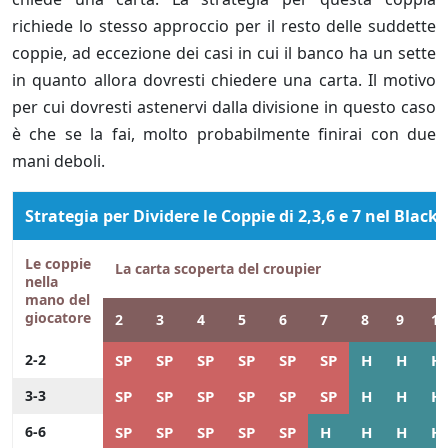
richiede lo stesso approccio per il resto delle suddette
coppie, ad eccezione dei casi in cui il banco ha un sette
in quanto allora dovresti chiedere una carta. Il motivo
per cui dovresti astenervi dalla divisione in questo caso
è che se la fai, molto probabilmente finirai con due
mani deboli.
Strategia per Dividere le Coppie di 2,3,6 e 7 nel Black
Le coppie
La carta scoperta del croupier
nella
mano del
giocatore
2
3
4
5
6
7
8
9
10
2-2
SP
SP
SP
SP
SP
SP
H
H
H
3-3
SP
SP
SP
SP
SP
SP
H
H
H
6-6
SP
SP
SP
SP
SP
H
H
H
H