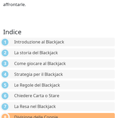
affrontarle.
Indice
Introduzione al Blackjack
La storia del Blackjack
Come giocare al Blackjack
Strategia per il Blackjack
Le Regole del Blackjack
Chiedere Carta o Stare
La Resa nel Blackjack
Divisione delle Coppie