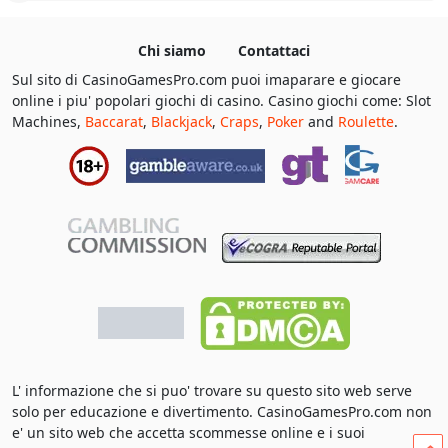
Chi siamo
Contattaci
Sul sito di CasinoGamesPro.com puoi imaparare e giocare
online i piu' popolari giochi di casino. Casino giochi come: Slot
Machines,
Baccarat
,
Blackjack
,
Craps
,
Poker
and
Roulette
.
L' informazione che si puo' trovare su questo sito web serve
solo per educazione e divertimento. CasinoGamesPro.com non
e' un sito web che accetta scommesse online e i suoi