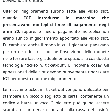
dovevano affrontare.
Ulteriori miglioramenti furono fatte alle video slot,
quando
IGT introdusse le macchine che
presentavano molteplici linee di pagamento negli
anni ’80
. Eppure, le linee di pagamento molteplici non
erano l’unico miglioramento apportato alle video slot.
Fu cambiato anche il modo in cui i giocatori pagavano
per un giro dei rulli, poiché l’inserzione delle monete
nelle fessure lasciò gradualmente spazio alla cosiddetta
tecnologia “ticket-in, ticket-out”. E indovina cosa? Gli
appassionati delle slot devono nuovamente ringraziare
IGT per questo enorme miglioramento.
Le macchine ticket-in, ticket-out vengono utilizzate per
stampare un piccolo foglietto di carta, contenente un
codice a barre univoco. Il biglietto può quindi essere
scambiato con denaro contante alla cassa del casinò,