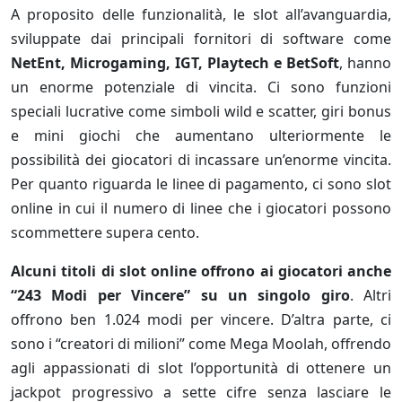
A proposito delle funzionalità, le slot all’avanguardia,
sviluppate dai principali fornitori di software come
NetEnt, Microgaming, IGT, Playtech e BetSoft
, hanno
un enorme potenziale di vincita. Ci sono funzioni
speciali lucrative come simboli wild e scatter, giri bonus
e mini giochi che aumentano ulteriormente le
possibilità dei giocatori di incassare un’enorme vincita.
Per quanto riguarda le linee di pagamento, ci sono slot
online in cui il numero di linee che i giocatori possono
scommettere supera cento.
Alcuni titoli di slot online offrono ai giocatori anche
“243 Modi per Vincere” su un singolo giro
. Altri
offrono ben 1.024 modi per vincere. D’altra parte, ci
sono i “creatori di milioni” come Mega Moolah, offrendo
agli appassionati di slot l’opportunità di ottenere un
jackpot progressivo a sette cifre senza lasciare le