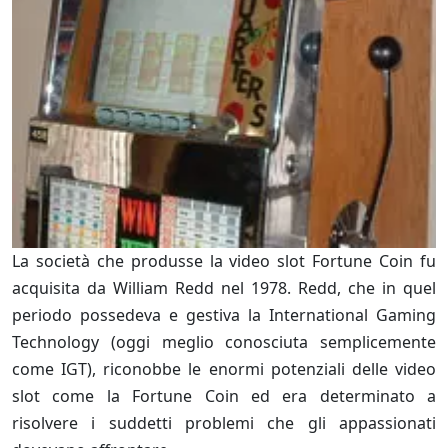
La società che produsse la video slot Fortune Coin fu
acquisita da William Redd nel 1978. Redd, che in quel
periodo possedeva e gestiva la International Gaming
Technology (oggi meglio conosciuta semplicemente
come IGT), riconobbe le enormi potenziali delle video
slot come la Fortune Coin ed era determinato a
risolvere i suddetti problemi che gli appassionati