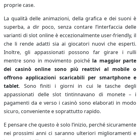
proprie case.
La qualità delle animazioni, della grafica e dei suoni è
superba, a dir poco, senza contare l’interfaccia delle
varianti di slot online è eccezionalmente user-friendly, il
che li rende adatti sia ai giocatori nuovi che esperti.
Inoltre, gli appassionati possono far girare i rulli
mentre sono in movimento poiché
la maggior parte
dei casinò online sono più reattivi al mobile o
offrono applicazioni scaricabili per smartphone e
tablet
. Sono finiti i giorni in cui le tasche degli
appassionati delle slot tintinnavano di monete – i
pagamenti da e verso i casinò sono elaborati in modo
sicuro, conveniente e soprattutto rapido.
E pensare che questo è solo l’inizio, perché sicuramente
nei prossimi anni ci saranno ulteriori miglioramenti e