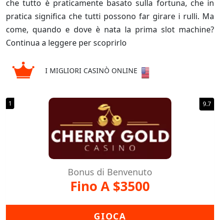
che tutto è praticamente basato sulla fortuna, che in
pratica significa che tutti possono far girare i rulli. Ma
come, quando e dove è nata la prima slot machine?
Continua a leggere per scoprirlo
I MIGLIORI CASINÒ ONLINE
9.7
Bonus di Benvenuto
Fino A $3500
GIOCA