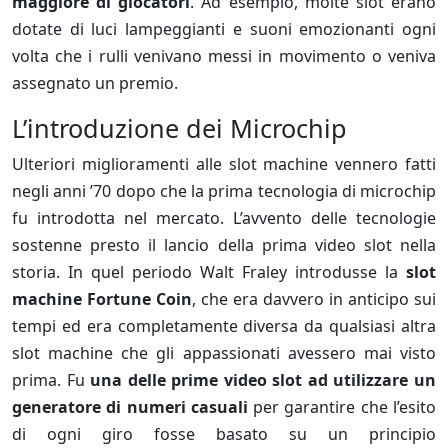
maggiore di giocatori
. Ad esempio, molte slot erano
dotate di luci lampeggianti e suoni emozionanti ogni
volta che i rulli venivano messi in movimento o veniva
assegnato un premio.
L’introduzione dei Microchip
Ulteriori miglioramenti alle slot machine vennero fatti
negli anni ’70 dopo che la prima tecnologia di microchip
fu introdotta nel mercato. L’avvento delle tecnologie
sostenne presto il lancio della prima video slot nella
storia. In quel periodo Walt Fraley introdusse la
slot
machine Fortune Coin
, che era davvero in anticipo sui
tempi ed era completamente diversa da qualsiasi altra
slot machine che gli appassionati avessero mai visto
prima. Fu
una delle prime video slot ad utilizzare un
generatore di numeri casuali
per garantire che l’esito
di ogni giro fosse basato su un principio