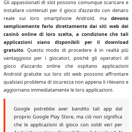
Gli appassionati di slot possono comunque scaricare e
installare contenuti per il gioco d’azzardo con denaro
reale sui loro smartphone Android, ma
devono
semplicemente farlo direttamente dai siti web dei
casinò online di loro scelta, a condizione che tali
applicazioni siano disponibili per il download
gratuito
. Questo modo di procedere è in realtà più
vantaggioso per i giocatori, poiché gli operatori di
gioco d’azzardo online che ospitano applicazioni
Android gratuite sui loro siti web possono affrontare
qualsiasi problema di sicurezza non appena li rilevano e
aggiornano immediatamente le loro applicazioni.
Google potrebbe aver bandito tali app dal
proprio Google Play Store, ma ciò non significa
che le applicazioni di gioco con soldi veri per