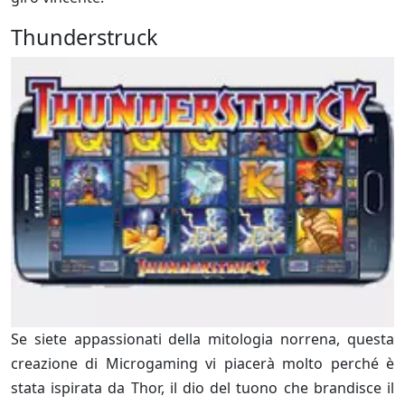
Thunderstruck
Se siete appassionati della mitologia norrena, questa
creazione di Microgaming vi piacerà molto perché è
stata ispirata da Thor, il dio del tuono che brandisce il