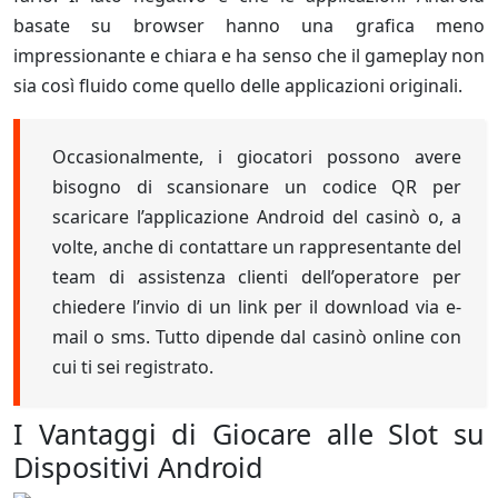
basate su browser hanno una grafica meno
impressionante e chiara e ha senso che il gameplay non
sia così fluido come quello delle applicazioni originali.
Occasionalmente, i giocatori possono avere
bisogno di scansionare un codice QR per
scaricare l’applicazione Android del casinò o, a
volte, anche di contattare un rappresentante del
team di assistenza clienti dell’operatore per
chiedere l’invio di un link per il download via e-
mail o sms. Tutto dipende dal casinò online con
cui ti sei registrato.
I Vantaggi di Giocare alle Slot su
Dispositivi Android