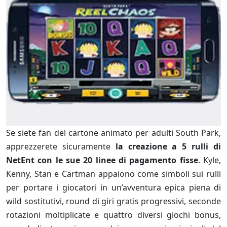
Se siete fan del cartone animato per adulti South Park,
apprezzerete sicuramente
la creazione a 5 rulli di
NetEnt con le sue 20 linee di pagamento fisse
. Kyle,
Kenny, Stan e Cartman appaiono come simboli sui rulli
per portare i giocatori in un’avventura epica piena di
wild sostitutivi, round di giri gratis progressivi, seconde
rotazioni moltiplicate e quattro diversi giochi bonus,