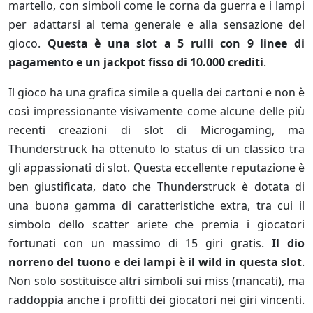
martello, con simboli come le corna da guerra e i lampi
per adattarsi al tema generale e alla sensazione del
gioco.
Questa è una slot a 5 rulli con 9 linee di
pagamento e un jackpot fisso di 10.000 crediti
.
Il gioco ha una grafica simile a quella dei cartoni e non è
così impressionante visivamente come alcune delle più
recenti creazioni di slot di Microgaming, ma
Thunderstruck ha ottenuto lo status di un classico tra
gli appassionati di slot. Questa eccellente reputazione è
ben giustificata, dato che Thunderstruck è dotata di
una buona gamma di caratteristiche extra, tra cui il
simbolo dello scatter ariete che premia i giocatori
fortunati con un massimo di 15 giri gratis.
Il dio
norreno del tuono e dei lampi è il wild in questa slot
.
Non solo sostituisce altri simboli sui miss (mancati), ma
raddoppia anche i profitti dei giocatori nei giri vincenti.