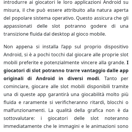
introdurre ai giocatori le loro applicazioni Android su
misura, il che può essere attribuito alla natura aperta
del popolare sistema operativo. Questo assicura che gli
appassionati delle slot potranno godere di una
transizione fluida dal desktop al gioco mobile.
Non appena si installa l’app sul proprio dispositivo
Android, si è a pochi tocchi dal giocare alle proprie slot
mobili preferite e potenzialmente vincere alla grande.
I
giocatori di slot potranno trarre vantaggio dalle app
originali di Android in diversi modi
. Tanto per
cominciare, giocare alle slot mobili disponibili tramite
una di queste app garantirà una giocabilità molto più
fluida e raramente si verificheranno ritardi, blocchi o
malfunzionamenti. La qualità della grafica non è da
sottovalutare: i giocatori delle slot noteranno
immediatamente che le immagini e le animazioni sono