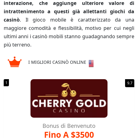
interazione, che aggiunge ulteriore valore di
intrattenimento a questi già allettanti giochi da
casinò
. Il gioco mobile è caratterizzato da una
maggiore comodità e flessibilità, motivo per cui negli
ultimi anni i casinò mobili stanno guadagnando sempre
più terreno.
I MIGLIORI CASINÒ ONLINE
9.7
Bonus di Benvenuto
Fino A $3500