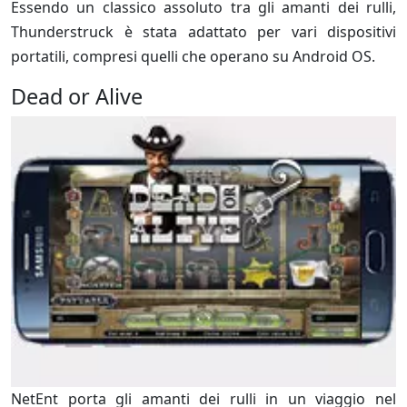
Essendo un classico assoluto tra gli amanti dei rulli,
Thunderstruck è stata adattato per vari dispositivi
portatili, compresi quelli che operano su Android OS.
Dead or Alive
NetEnt porta gli amanti dei rulli in un viaggio nel