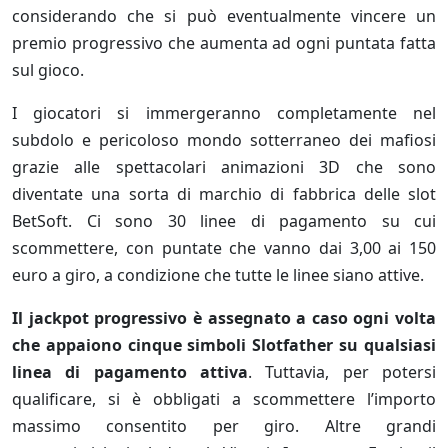
considerando che si può eventualmente vincere un
premio progressivo che aumenta ad ogni puntata fatta
sul gioco.
I giocatori si immergeranno completamente nel
subdolo e pericoloso mondo sotterraneo dei mafiosi
grazie alle spettacolari animazioni 3D che sono
diventate una sorta di marchio di fabbrica delle slot
BetSoft. Ci sono 30 linee di pagamento su cui
scommettere, con puntate che vanno dai 3,00 ai 150
euro a giro, a condizione che tutte le linee siano attive.
Il jackpot progressivo è assegnato a caso ogni volta
che appaiono cinque simboli Slotfather su qualsiasi
linea di pagamento attiva
. Tuttavia, per potersi
qualificare, si è obbligati a scommettere l’importo
massimo consentito per giro. Altre grandi