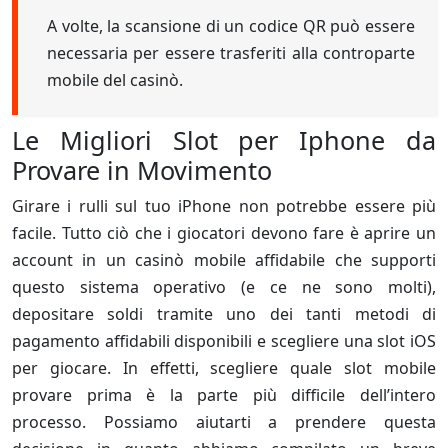
A volte, la scansione di un codice QR può essere
necessaria per essere trasferiti alla controparte
mobile del casinò.
Le Migliori Slot per Iphone da
Provare in Movimento
Girare i rulli sul tuo iPhone non potrebbe essere più
facile. Tutto ciò che i giocatori devono fare è aprire un
account in un casinò mobile affidabile che supporti
questo sistema operativo (e ce ne sono molti),
depositare soldi tramite uno dei tanti metodi di
pagamento affidabili disponibili e scegliere una slot iOS
per giocare. In effetti, scegliere quale slot mobile
provare prima è la parte più difficile dell’intero
processo. Possiamo aiutarti a prendere questa