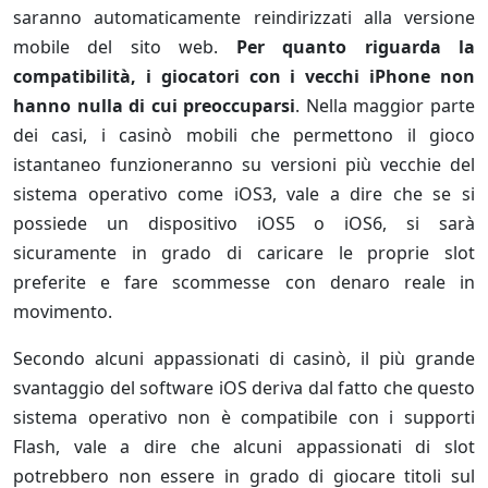
saranno automaticamente reindirizzati alla versione
mobile del sito web.
Per quanto riguarda la
compatibilità, i giocatori con i vecchi iPhone non
hanno nulla di cui preoccuparsi
. Nella maggior parte
dei casi, i casinò mobili che permettono il gioco
istantaneo funzioneranno su versioni più vecchie del
sistema operativo come iOS3, vale a dire che se si
possiede un dispositivo iOS5 o iOS6, si sarà
sicuramente in grado di caricare le proprie slot
preferite e fare scommesse con denaro reale in
movimento.
Secondo alcuni appassionati di casinò, il più grande
svantaggio del software iOS deriva dal fatto che questo
sistema operativo non è compatibile con i supporti
Flash, vale a dire che alcuni appassionati di slot
potrebbero non essere in grado di giocare titoli sul