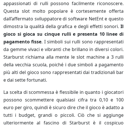
appassionati di rulli possono facilmente riconoscere.
Questa slot molto popolare è cortesemente offerta
dall’affermato sviluppatore di software NetEnt e questo
dimostra la qualità della grafica e degli effetti sonori.
Il
gioco si gioca su cinque rulli e presenta 10 linee di
pagamento fisse
. I simboli sui rulli sono rappresentati
da gemme vivaci e vibranti che brillano in diversi colori.
Starburst richiama alla mente le slot machine a 3 rulli
della vecchia scuola, poiché i due simboli a pagamento
più alti del gioco sono rappresentati dai tradizionali bar
e dai sette fortunati.
La scelta di scommessa è flessibile in quanto i giocatori
possono scommettere qualsiasi cifra tra 0,10 e 100
euro per giro, quindi è sicuro dire che il gioco è adatto a
tutti i budget, grandi o piccoli. Ciò che si aggiunge
ulteriormente al fascino di Starburst è il cospicuo