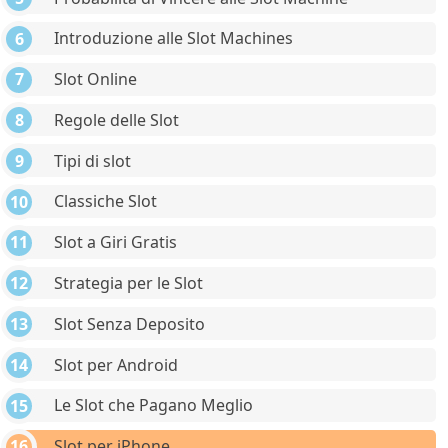
Introduzione alle Slot Machines
Slot Оnline
Regole delle Slot
Tipi di slot
Classiche Slot
Slot a Giri Gratis
Strategia per le Slot
Slot Senza Deposito
Slot per Android
Le Slot che Pagano Meglio
Slot per iPhone