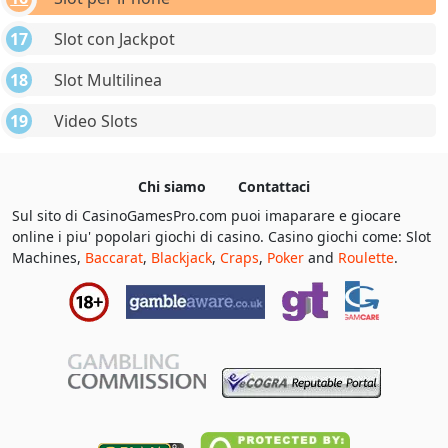
Slot con Jackpot
Slot Multilinea
Video Slots
Chi siamo
Contattaci
Sul sito di CasinoGamesPro.com puoi imaparare e giocare
online i piu' popolari giochi di casino. Casino giochi come: Slot
Machines,
Baccarat
,
Blackjack
,
Craps
,
Poker
and
Roulette
.