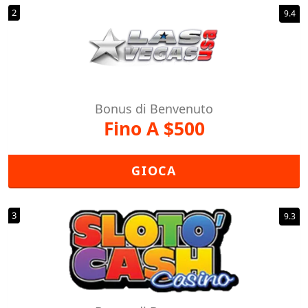
9.4
Bonus di Benvenuto
Fino A $500
GIOCA
9.3