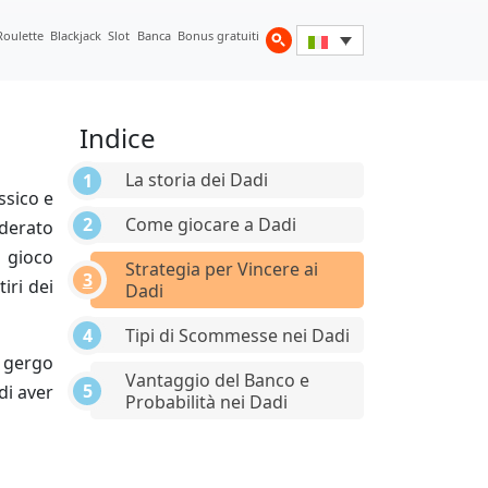
Roulette
Blackjack
Slot
Banca
Bonus gratuiti
Indice
La storia dei Dadi
ssico e
Come giocare a Dadi
iderato
n gioco
Strategia per Vincere ai
iri dei
Dadi
Tipi di Scommesse nei Dadi
l gergo
Vantaggio del Banco e
di aver
Probabilità nei Dadi