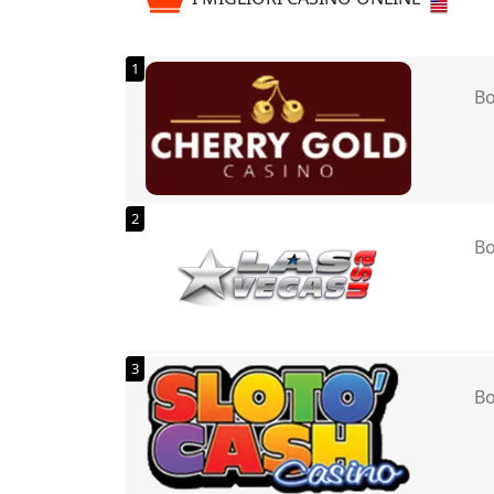
Bo
Bo
Bo