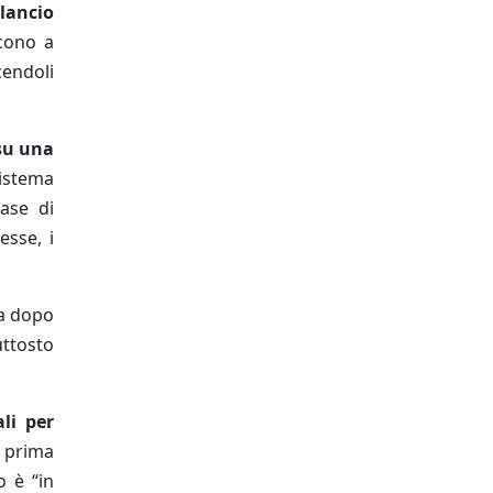
 lancio
scono a
cendoli
 su una
sistema
ase di
sse, i
ta dopo
uttosto
li per
o prima
o è “in