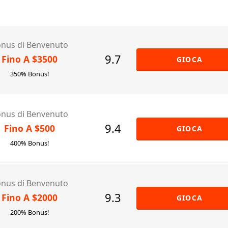
nus di Benvenuto
9.7
Fino A $3500
GIOCA
350% Bonus!
nus di Benvenuto
9.4
Fino A $500
GIOCA
400% Bonus!
nus di Benvenuto
9.3
Fino A $2000
GIOCA
200% Bonus!