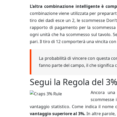
L’altra combinazione intelligente è com
combinazione viene utilizzata per prepararti
tiro dei dadi esce un 2, le scommesse Don’t
rapporto di pagamento per la scommessa Fie
ogni unità che ha scommesso sul tavolo. Se 
pari. Il tiro di 12 comporterà una vincita co
La probabilità di vincere con questa c
fanno parte del campo, il che significa 
Segui la Regola del 3
Ancora una 
scommesse in
vantaggio statistico. Come indica il nome 
vantaggio superiore al 3%.
In altre parole