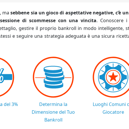
o, ma
sebbene sia un gioco di aspettative negative, c’è 
a sessione di scommesse con una vincita
. Conoscere i 
taglio, gestire il proprio bankroll in modo intelligente, st
e stessi e seguire una strategia adeguata è una sicura ricetta
la del 3%
Determina la
Luoghi Comuni d
Dimensione del Tuo
Giocatore
Bankroll