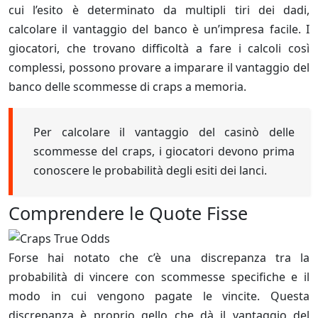
cui l’esito è determinato da multipli tiri dei dadi,
calcolare il vantaggio del banco è un’impresa facile. I
giocatori, che trovano difficoltà a fare i calcoli così
complessi, possono provare a imparare il vantaggio del
banco delle scommesse di craps a memoria.
Per calcolare il vantaggio del casinò delle
scommesse del craps, i giocatori devono prima
conoscere le probabilità degli esiti dei lanci.
Comprendere le Quote Fisse
Forse hai notato che c’è una discrepanza tra la
probabilità di vincere con scommesse specifiche e il
modo in cui vengono pagate le vincite. Questa
discrepanza è proprio qello che dà il vantaggio del