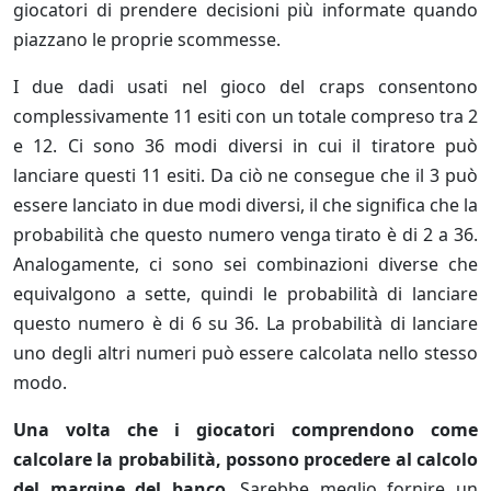
giocatori di prendere decisioni più informate quando
piazzano le proprie scommesse.
I due dadi usati nel gioco del craps consentono
complessivamente 11 esiti con un totale compreso tra 2
e 12. Ci sono 36 modi diversi in cui il tiratore può
lanciare questi 11 esiti. Da ciò ne consegue che il 3 può
essere lanciato in due modi diversi, il che significa che la
probabilità che questo numero venga tirato è di 2 a 36.
Analogamente, ci sono sei combinazioni diverse che
equivalgono a sette, quindi le probabilità di lanciare
questo numero è di 6 su 36. La probabilità di lanciare
uno degli altri numeri può essere calcolata nello stesso
modo.
Una volta che i giocatori comprendono come
calcolare la probabilità, possono procedere al calcolo
del margine del banco
. Sarebbe meglio fornire un