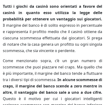
Tutti i giochi da casinò sono orientati a favore del
casinò in quanto esso utilizza la legge delle
probabilità per ottenere un vantaggio sui giocatori.
Il margine del banco è di solito espresso in percentuale
e rappresenta il profitto medio che il casinò ottiene da
ciascuna scommessa effettuata dai giocatori. Si prega
di notare che la casa genera un profitto su ogni singola
scommessa, che sia vincente o perdente.
Come menzionato sopra, c’è un gran numero di
scommesse che puoi piazzare nel craps. Ma quello che
è più importante, il margine del banco tende a fluttuare
tra i diversi tipi di scommessa.
In alcune scommesse di
craps, il margine del banco scende a zero mentre in
altre, il vantaggio del banco sale a uno a due cifre.
Questo è il motivo per cui i giocatori intelligenti