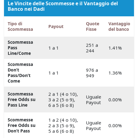
Le Vincite delle Scommesse e il Vantaggio del
Banco nei Dadi
Tipo di
Quote
Vantaggio
Payout
Scommessa
Fisse
del banco
Scommessa
251 a
Pass
1 a 1
1.41%
244
Line/Come
Scommessa
Don’t
976 a
1 a 1
1.36%
Pass/Don’t
949
Come
Scommessa
2 a 1 (4 o 10),
Uguale
Free Odds su
3 a 2 (5 o 9),
0.00%
Payout
Pass Line
6 a 5 (6 o 8)
Scommesse
1 a 2 (4 o 10),
Uguale
Free Odds su
2 a 3 (5 o 9),
0.00%
Payout
Don’t Pass
5 a 6 (6 o 8)