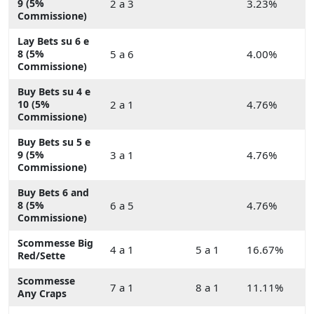
9 (5%
2 a 3
3.23%
Commissione)
Lay Bets su 6 e
8 (5%
5 a 6
4.00%
Commissione)
Buy Bets su 4 e
10 (5%
2 a 1
4.76%
Commissione)
Buy Bets su 5 e
9 (5%
3 a 1
4.76%
Commissione)
Buy Bets 6 and
8 (5%
6 a 5
4.76%
Commissione)
Scommesse Big
4 a 1
5 a 1
16.67%
Red/Sette
Scommesse
7 a 1
8 a 1
11.11%
Any Craps