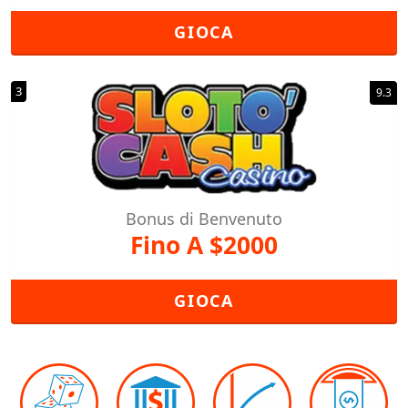
GIOCA
9.3
Bonus di Benvenuto
Fino A $2000
GIOCA