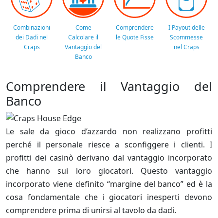
Combinazioni
Come
Comprendere
I Payout delle
dei Dadi nel
Calcolare il
le Quote Fisse
Scommesse
Craps
Vantaggio del
nel Craps
Banco
Comprendere il Vantaggio del
Banco
Le sale da gioco d’azzardo non realizzano profitti
perché il personale riesce a sconfiggere i clienti. I
profitti dei casinò derivano dal vantaggio incorporato
che hanno sui loro giocatori. Questo vantaggio
incorporato viene definito “margine del banco” ed è la
cosa fondamentale che i giocatori inesperti devono
comprendere prima di unirsi al tavolo da dadi.