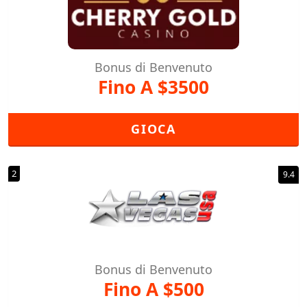
Bonus di Benvenuto
Fino A $3500
GIOCA
9.4
Bonus di Benvenuto
Fino A $500