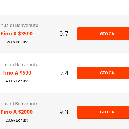
nus di Benvenuto
9.7
Fino A $3500
GIOCA
350% Bonus!
nus di Benvenuto
9.4
Fino A $500
GIOCA
400% Bonus!
nus di Benvenuto
9.3
Fino A $2000
GIOCA
200% Bonus!