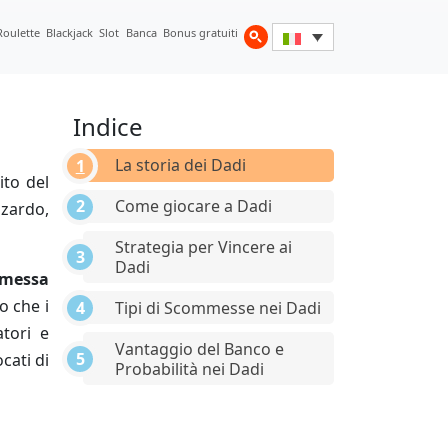
Roulette
Blackjack
Slot
Banca
Bonus gratuiti
Indice
La storia dei Dadi
ito del
Come giocare a Dadi
zzardo,
Strategia per Vincere ai
Dadi
mmessa
o che i
Tipi di Scommesse nei Dadi
atori e
Vantaggio del Banco e
cati di
Probabilità nei Dadi