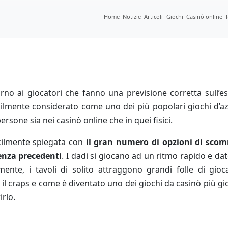
Home
Notizie
Articoli
Giochi
Casinò online
rno ai giocatori che fanno una previsione corretta sull’es
cilmente considerato come uno dei più popolari giochi d’a
ersone sia nei casinò online che in quei fisici.
cilmente spiegata con
il gran numero di opzioni di sco
senza precedenti
. I dadi si giocano ad un ritmo rapido e dat
nte, i tavoli di solito attraggono grandi folle di gioc
il craps e come è diventato uno dei giochi da casinò più gio
irlo.