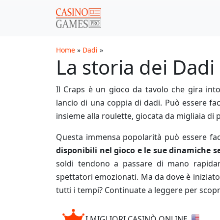
Salta al contenuto principale
Home
»
Dadi
»
La storia dei Dadi
Il Craps è un gioco da tavolo che gira into
lancio di una coppia di dadi. Può essere fa
insieme alla roulette, giocata da migliaia di p
Questa immensa popolarità può essere fa
disponibili nel gioco e le sue dinamiche 
soldi tendono a passare di mano rapidame
spettatori emozionati. Ma da dove è iniziato 
tutti i tempi? Continuate a leggere per scopr
I MIGLIORI CASINÒ ONLINE