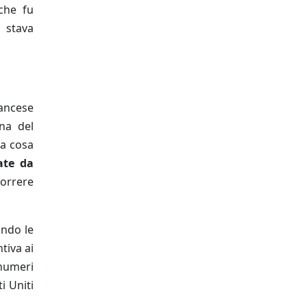
 che fu
i stava
ancese
na del
La cosa
ate da
correre
ando le
tiva ai
 numeri
i Uniti