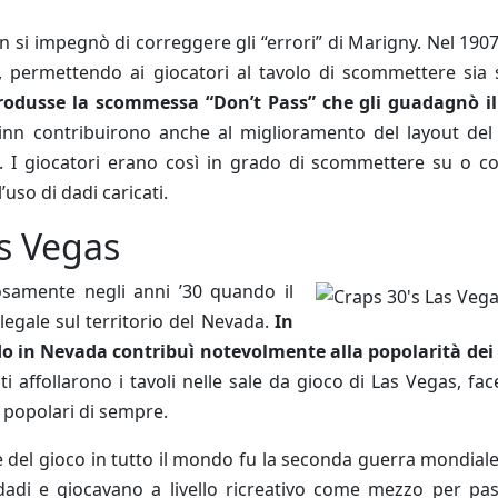
n si impegnò di correggere gli “errori” di Marigny. Nel 190
s, permettendo ai giocatori al tavolo di scommettere sia
rodusse la scommessa “Don’t Pass” che gli guadagnò il 
Winn contribuirono anche al miglioramento del layout del
. I giocatori erano così in grado di scommettere su o co
’uso di dadi caricati.
s Vegas
osamente negli anni ’30 quando il
legale sul territorio del Nevada.
In
ardo in Nevada contribuì notevolmente alla popolarità dei
ti affollarono i tavoli nelle sale da gioco di Las Vegas, fac
 popolari di sempre.
ne del gioco in tutto il mondo fu la seconda guerra mondiale
dadi e giocavano a livello ricreativo come mezzo per pas