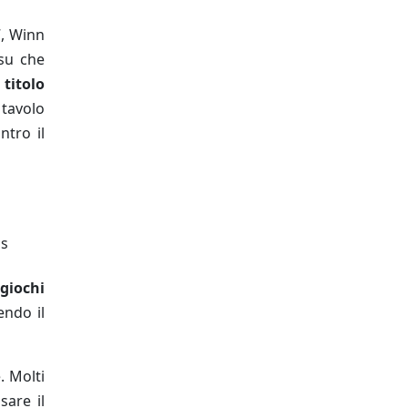
7, Winn
 su che
titolo
 tavolo
ntro il
 giochi
endo il
. Molti
sare il