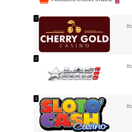
Bo
Bo
Bo