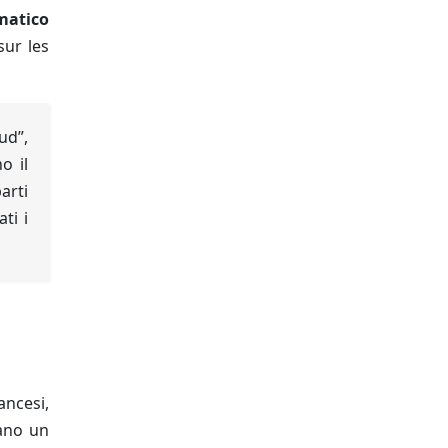
matico
sur les
ud”,
o il
arti
ti i
ancesi,
vano un