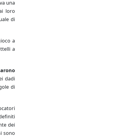
iva una
ai loro
uale di
gioco a
telli a
rsarono
ei dadi
gole di
ocatori
efiniti
nte dei
ni sono