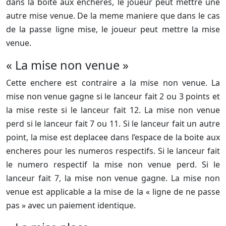
dans la boite aux encheres, le joueur peut mettre une
autre mise venue. De la meme maniere que dans le cas
de la passe ligne mise, le joueur peut mettre la mise
venue.
« La mise non venue »
Cette enchere est contraire a la mise non venue. La
mise non venue gagne si le lanceur fait 2 ou 3 points et
la mise reste si le lanceur fait 12. La mise non venue
perd si le lanceur fait 7 ou 11. Si le lanceur fait un autre
point, la mise est deplacee dans l’espace de la boite aux
encheres pour les numeros respectifs. Si le lanceur fait
le numero respectif la mise non venue perd. Si le
lanceur fait 7, la mise non venue gagne. La mise non
venue est applicable a la mise de la « ligne de ne passe
pas » avec un paiement identique.