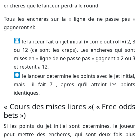
encheres que le lanceur perdra le round.
Tous les encheres sur la « ligne de ne passe pas »
gagneront si:
le lanceur fait un jet initial (« come out roll ») 2, 3
ou 12 (ce sont les craps). Les encheres qui sont
mises en « ligne de ne passe pas » gagnent a 2 ou 3
et restent a 12.
le lanceur determine les points avec le jet initial,
mais il fait 7 , apres qu’il atteint les points
identiques.
« Cours des mises libres »( « Free odds
bets »)
Si les points du jet initial sont determines, le joueur
peut mettre des encheres, qui sont deux fois plus