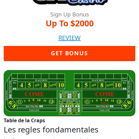
Sign Up Bonus
Up To $2000
REVIEW
GET BONUS
Table de la Craps
Les regles fondamentales