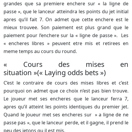
grandes que sa premiere enchere sur « la ligne de
passe », que le lanceur atteindra les points du jet initial
apres qu’il fait 7. On admet que cette enchere est le
mieux trouvee. Son paiement est plus grand que le
paiement pour l’enchere sur la « ligne de passe ». Les
« encheres libres » peuvent etre mis et retirees en
meme temps au cours du round.
« Cours des mises en
situation »(« Laying odds bets »)
C’est le contraire de cours des mises libres et c’est
pourquoi on admet que ce choix n’est pas bien trouve.
Le joueur met ses encheres que le lanceur ferra 7,
apres qu’il atteint les points identiques du premier jet.
Quand le joueur met ses encheres sur » a ligne de ne
passe pas », que le lanceur perde, et il gagne, il prend le
peu des jetons qu il est mis.