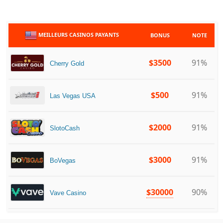
MEILLEURS CASINOS PAYANTS
BONUS
NOTE
$3500
91%
Cherry Gold
$500
91%
Las Vegas USA
$2000
91%
SlotoCash
$3000
91%
BoVegas
$30000
90%
Vave Casino