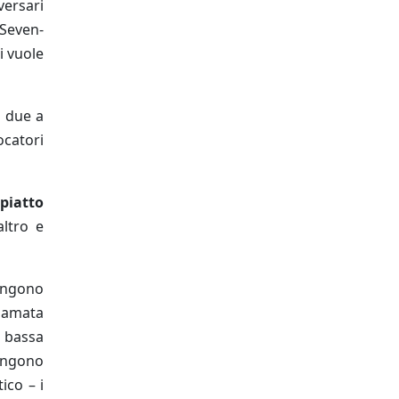
versari
 Seven-
i vuole
a due a
ocatori
piatto
altro e
vengono
hiamata
ù bassa
vengono
ico – i