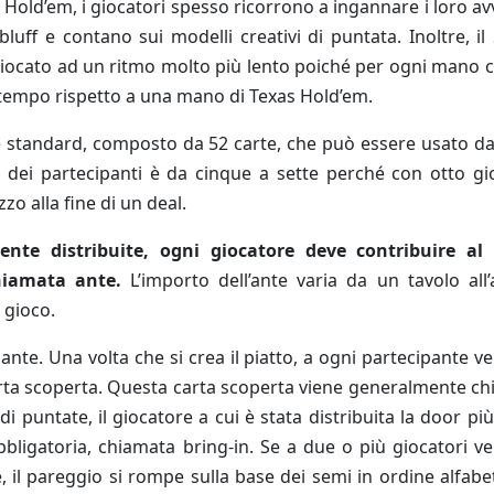
 Hold’em, i giocatori spesso ricorrono a ingannare i loro av
 bluff e contano sui modelli creativi di puntata. Inoltre, il
iocato ad un ritmo molto più lento poiché per ogni mano c
 tempo rispetto a una mano di Texas Hold’em.
e standard, composto da 52 carte, che può essere usato d
e dei partecipanti è da cinque a sette perché con otto gi
zo alla fine di un deal.
nte distribuite, ogni giocatore deve contribuire al 
hiamata ante.
L’importo dell’ante varia da un tavolo all’
o gioco.
iante. Una volta che si crea il piatto, a ogni partecipante 
arta scoperta. Questa carta scoperta viene generalmente c
di puntate, il giocatore a cui è stata distribuita la door pi
obbligatoria, chiamata bring-in. Se a due o più giocatori 
, il pareggio si rompe sulla base dei semi in ordine alfabet