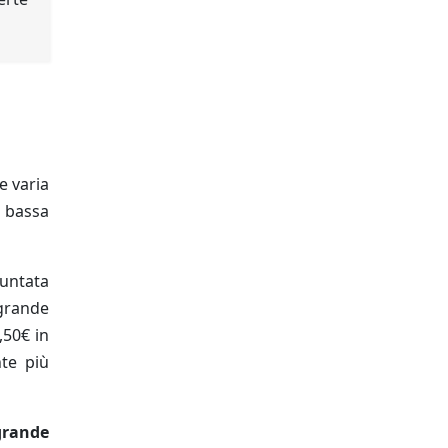
e varia
ù bassa
puntata
 grande
,50€ in
nte più
 grande