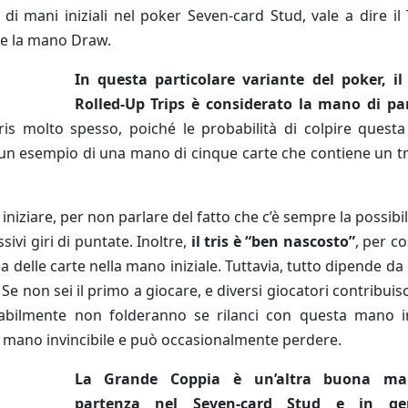
di mani iniziali nel poker Seven-card Stud, vale a dire il T
 e la mano Draw.
In questa particolare variante del poker, il
Rolled-Up Trips è considerato la mano di pa
ris molto spesso, poiché le probabilità di colpire ques
 un esempio di una mano di cinque carte che contiene un tri
iniziare, per non parlare del fatto che c’è sempre la possibil
sivi giri di puntate. Inoltre,
il tris è “ben nascosto”
, per co
 delle carte nella mano iniziale. Tuttavia, tutto dipende da
 Se non sei il primo a giocare, e diversi giocatori contribuis
babilmente non folderanno se rilanci con questa mano in
na mano invincibile e può occasionalmente perdere.
La Grande Coppia è un’altra buona ma
partenza nel Seven-card Stud e in gen