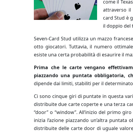
come il Texas
attraverso il
card Stud è g
il doppio del
Seven-Card Stud utilizza un mazzo frances
otto giocatori. Tuttavia, il numero ottimal
esiste una certa probabilità di esaurire il maz
Prima che le carte vengano effettivame
piazzando una puntata obbligatoria, c
dipende dai limiti, stabiliti per il determinat
Ci sono cinque giri di puntate in questa var
distribuite due carte coperte e una terza c
“door” o “window”. All’inizio del primo giro 
inizia l’azione piazzando un’altra puntata 
distribuite delle carte door di uguale valore