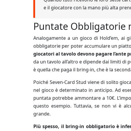
e il giocatore con la mano più alta prend
Puntate Obbligatorie 
Analogamente a un gioco di Hold’em, ai gio
obbligatorie per poter accumulare un piatt
giocatori al tavolo devono pagare l’ante p
da un tavolo all’altro e dipende dai limiti di 
è quella che paga il bring-in, che è la seco
Poiché Seven-Card Stud viene di solito giocat
nel gioco è determinato in anticipo. Ad ese
puntata potrebbe ammontare a 10€. L’importo 
questo esempio. Tuttavia, se non vi è alc
grande.
Più spesso, il bring-in obbligatorio è in