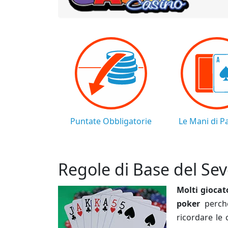
Puntate Obbligatorie
Le Mani di P
Regole di Base del Se
Molti giocat
poker
perché
ricordare le 