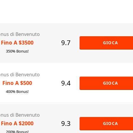
nus di Benvenuto
9.7
Fino A $3500
GIOCA
350% Bonus!
nus di Benvenuto
9.4
Fino A $500
GIOCA
400% Bonus!
nus di Benvenuto
9.3
Fino A $2000
GIOCA
200% Bonus!