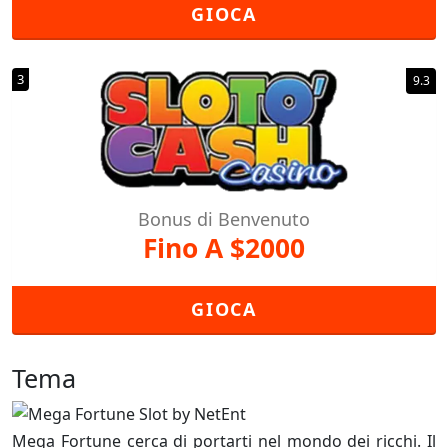
GIOCA
9.3
Bonus di Benvenuto
Fino A $2000
GIOCA
Tema
Mega Fortune cerca di portarti nel mondo dei ricchi. Il