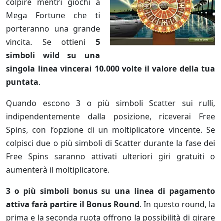
colpire mentri giochi a
Mega Fortune che ti
porteranno una grande
vincita. Se ottieni
5
simboli wild su una
singola linea vincerai 10.000 volte il valore della tua
puntata
.
Quando escono 3 o più simboli Scatter sui rulli,
indipendentemente dalla posizione, riceverai Free
Spins, con l’opzione di un moltiplicatore vincente. Se
colpisci due o più simboli di Scatter durante la fase dei
Free Spins saranno attivati ulteriori giri gratuiti o
aumenterà il moltiplicatore.
3 o più simboli bonus su una linea di pagamento
attiva farà partire il Bonus Round
. In questo round, la
prima e la seconda ruota offrono la possibilità di girare