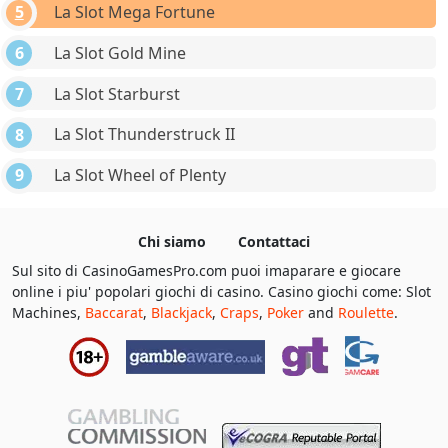
La Slot Mega Fortune
La Slot Gold Mine
La Slot Starburst
La Slot Thunderstruck II
La Slot Wheel of Plenty
Chi siamo
Contattaci
Sul sito di CasinoGamesPro.com puoi imaparare e giocare
online i piu' popolari giochi di casino. Casino giochi come: Slot
Machines,
Baccarat
,
Blackjack
,
Craps
,
Poker
and
Roulette
.