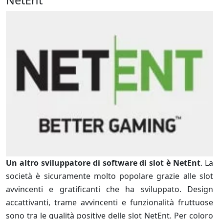
Un altro sviluppatore di software di slot è NetEnt
. La
società è sicuramente molto popolare grazie alle slot
avvincenti e gratificanti che ha sviluppato. Design
accattivanti, trame avvincenti e funzionalità fruttuose
sono tra le qualità positive delle slot NetEnt. Per coloro