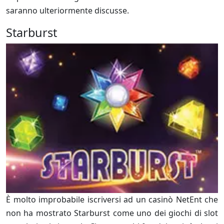
saranno ulteriormente discusse.
Starburst
È molto improbabile iscriversi ad un casinò NetEnt che
non ha mostrato Starburst come uno dei giochi di slot