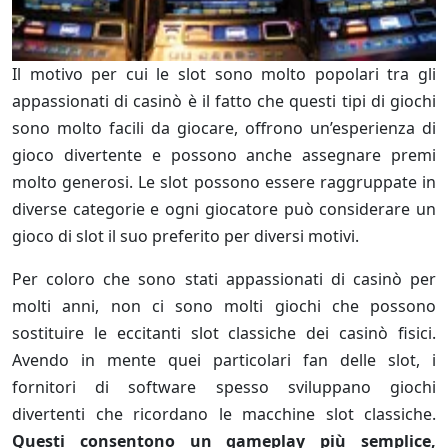
Il motivo per cui le slot sono molto popolari tra gli
appassionati di casinò è il fatto che questi tipi di giochi
sono molto facili da giocare, offrono un’esperienza di
gioco divertente e possono anche assegnare premi
molto generosi. Le slot possono essere raggruppate in
diverse categorie e ogni giocatore può considerare un
gioco di slot il suo preferito per diversi motivi.
Per coloro che sono stati appassionati di casinò per
molti anni, non ci sono molti giochi che possono
sostituire le eccitanti slot classiche dei casinò fisici.
Avendo in mente quei particolari fan delle slot, i
fornitori di software spesso sviluppano giochi
divertenti che ricordano le macchine slot classiche.
Questi consentono un gameplay più semplice,