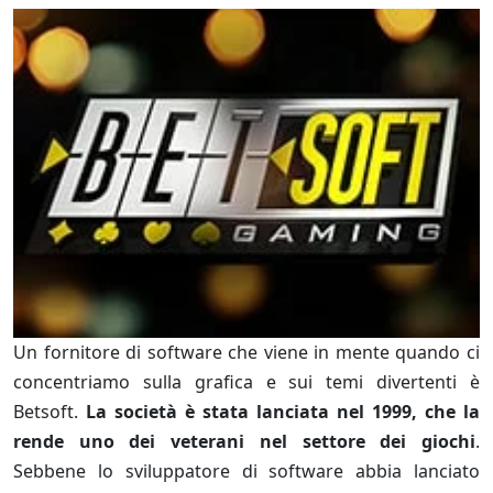
Un fornitore di software che viene in mente quando ci
concentriamo sulla grafica e sui temi divertenti è
Betsoft.
La società è stata lanciata nel 1999, che la
rende uno dei veterani nel settore dei giochi
.
Sebbene lo sviluppatore di software abbia lanciato