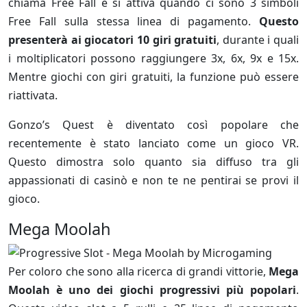
chiama Free Fall e si attiva quando ci sono 3 simboli
Free Fall sulla stessa linea di pagamento.
Questo
presenterà ai giocatori 10 giri gratuiti
, durante i quali
i moltiplicatori possono raggiungere 3x, 6x, 9x e 15x.
Mentre giochi con giri gratuiti, la funzione può essere
riattivata.
Gonzo’s Quest è diventato così popolare che
recentemente è stato lanciato come un gioco VR.
Questo dimostra solo quanto sia diffuso tra gli
appassionati di casinò e non te ne pentirai se provi il
gioco.
Mega Moolah
Per coloro che sono alla ricerca di grandi vittorie,
Mega
Moolah è uno dei giochi progressivi più popolari
.