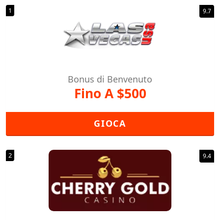
9.7
Bonus di Benvenuto
Fino A $500
GIOCA
9.4