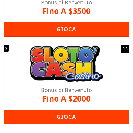
Bonus di Benvenuto
Fino A $3500
GIOCA
9.3
Bonus di Benvenuto
Fino A $2000
GIOCA