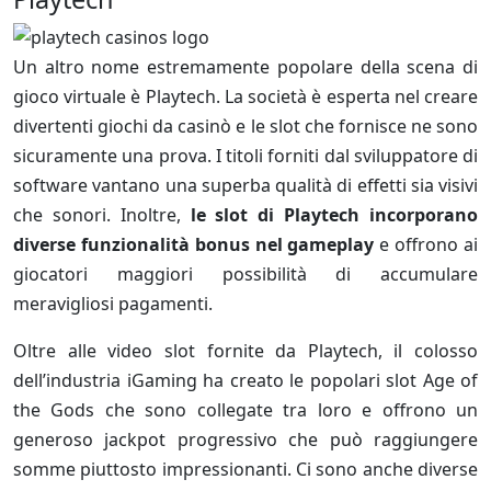
Un altro nome estremamente popolare della scena di
gioco virtuale è Playtech. La società è esperta nel creare
divertenti giochi da casinò e le slot che fornisce ne sono
sicuramente una prova. I titoli forniti dal sviluppatore di
software vantano una superba qualità di effetti sia visivi
che sonori. Inoltre,
le slot di Playtech incorporano
diverse funzionalità bonus nel gameplay
e offrono ai
giocatori maggiori possibilità di accumulare
meravigliosi pagamenti.
Oltre alle video slot fornite da Playtech, il colosso
dell’industria iGaming ha creato le popolari slot Age of
the Gods che sono collegate tra loro e offrono un
generoso jackpot progressivo che può raggiungere
somme piuttosto impressionanti. Ci sono anche diverse