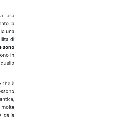
la casa
nato la
olo una
lità di
se sono
sono in
 quello
è che è
possono
antica,
i molte
ò delle