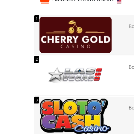
Bo
Bo
Bo