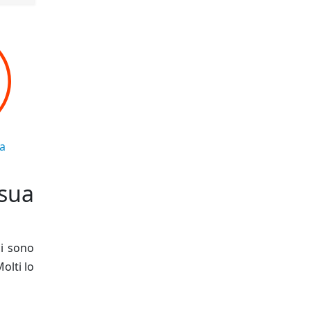
a
sua
ci sono
olti lo