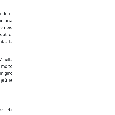
ende di
 o una
esempio
out di
mbia la
7 nella
à molto
un giro
 più la
cili da