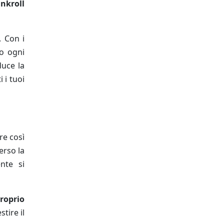
ankroll
. Con i
po ogni
duce la
 i tuoi
re così
erso la
nte si
proprio
stire il