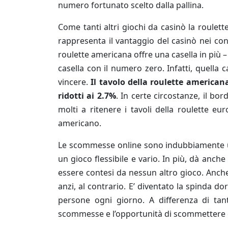
numero fortunato scelto dalla pallina.
Come tanti altri giochi da casinò la roulett
rappresenta il vantaggio del casinò nei co
roulette americana offre una casella in più –
casella con il numero zero. Infatti, quella c
vincere.
Il tavolo della roulette american
ridotti ai 2.7%
. In certe circostanze, il b
molti a ritenere i tavoli della roulette eu
americano.
Le scommesse online sono indubbiamente un’i
un gioco flessibile e vario. In più, dà anc
essere contesi da nessun altro gioco. Anche 
anzi, al contrario. E’ diventato la spinda do
persone ogni giorno. A differenza di tanti 
scommesse e l’opportunità di scommettere d