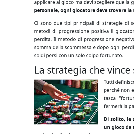
applicare al gioco ma devi scegliere quella g
personale, ogni giocatore deve trovare la
Ci sono due tipi principali di strategie di
metodi di progressione positiva il giocat
perdita. Il metodo di progressione negativa
somma della scommessa e dopo ogni perdita, 
soldi persi con un solo colpo fortunato.
La strategia che vinc
Tutti definis
perché non es
tasca “fort
fermerà la pa
Di solito, le
un gioco da 