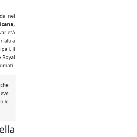
ada nel
icana,
varietà
n’altra
ali, il
e Royal
nomati.
lche
deve
bile
ella